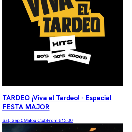
TARDEO ¡Viva el Tardeo! - Especial
FESTA MAJOR
Sat, Sep 5
Maloa Club
From €12.00