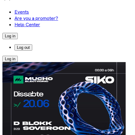
Events
Are you a promoter?
Help Center
Log in
Log out
Log in