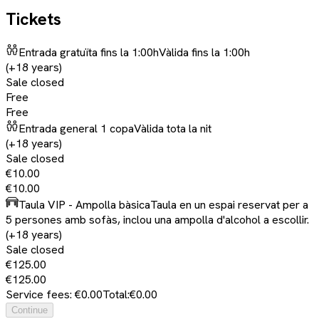
Tickets
Entrada gratuïta fins la 1:00h
Vàlida fins la 1:00h
(+18 years)
Sale closed
Free
Free
Entrada general 1 copa
Vàlida tota la nit
(+18 years)
Sale closed
€10.00
€10.00
Taula VIP - Ampolla bàsica
Taula en un espai reservat per a
5 persones amb sofàs, inclou una ampolla d'alcohol a escollir.
(+18 years)
Sale closed
€125.00
€125.00
Service fees: €0.00
Total:
€0.00
Continue