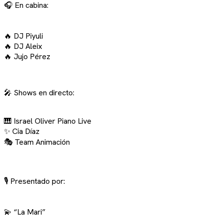
🎧 En cabina:
🔥 DJ Piyuli
🔥 DJ Aleix
🔥 Jujo Pérez
🎤 Shows en directo:
🎹 Israel Oliver Piano Live
✨ Cia Díaz
🎭 Team Animación
🎙 Presentado por:
💫 “La Mari”