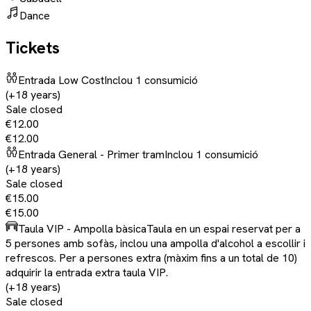
Dance
Tickets
Entrada Low Cost
Inclou 1 consumició
(+18 years)
Sale closed
€12.00
€12.00
Entrada General - Primer tram
Inclou 1 consumició
(+18 years)
Sale closed
€15.00
€15.00
Taula VIP - Ampolla bàsica
Taula en un espai reservat per a
5 persones amb sofàs, inclou una ampolla d'alcohol a escollir i
refrescos. Per a persones extra (màxim fins a un total de 10)
adquirir la entrada extra taula VIP.
(+18 years)
Sale closed