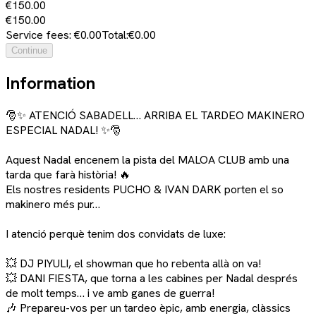
€150.00
€150.00
Service fees: €0.00
Total:
€0.00
Continue
Information
🎅✨ ATENCIÓ SABADELL… ARRIBA EL TARDEO MAKINERO
ESPECIAL NADAL! ✨🎅
Aquest Nadal encenem la pista del MALOA CLUB amb una
tarda que farà història! 🔥
Els nostres residents PUCHO & IVAN DARK porten el so
makinero més pur…
I atenció perquè tenim dos convidats de luxe:
💥 DJ PIYULI, el showman que ho rebenta allà on va!
💥 DANI FIESTA, que torna a les cabines per Nadal després
de molt temps… i ve amb ganes de guerra!
🎶 Prepareu-vos per un tardeo èpic, amb energia, clàssics