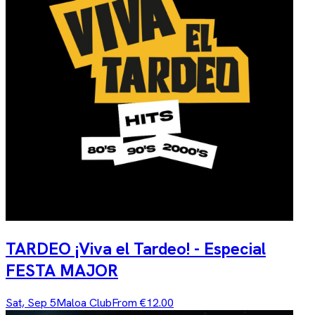
TARDEO ¡Viva el Tardeo! - Especial
FESTA MAJOR
Sat, Sep 5
Maloa Club
From €12.00