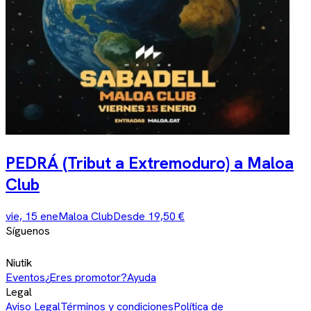
PEDRÁ (Tribut a Extremoduro) a Maloa
Club
vie, 15 ene
Maloa Club
Desde 19,50 €
Síguenos
Niutik
Eventos
¿Eres promotor?
Ayuda
Legal
Aviso Legal
Términos y condiciones
Política de