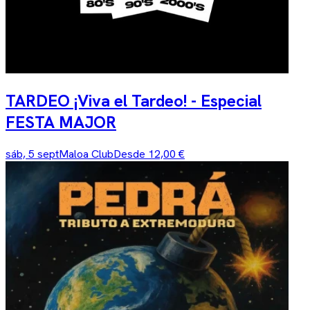
TARDEO ¡Viva el Tardeo! - Especial
FESTA MAJOR
sáb, 5 sept
Maloa Club
Desde 12,00 €