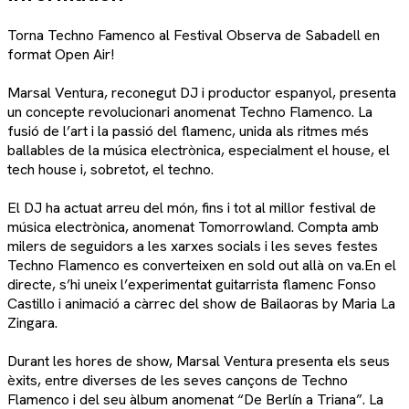
Torna Techno Famenco al Festival Observa de Sabadell en
format Open Air!
Marsal Ventura, reconegut DJ i productor espanyol, presenta
un concepte revolucionari anomenat Techno Flamenco. La
fusió de l’art i la passió del flamenc, unida als ritmes més
ballables de la música electrònica, especialment el house, el
tech house i, sobretot, el techno.
El DJ ha actuat arreu del món, fins i tot al millor festival de
música electrònica, anomenat Tomorrowland. Compta amb
milers de seguidors a les xarxes socials i les seves festes
Techno Flamenco es converteixen en sold out allà on va.En el
directe, s’hi uneix l’experimentat guitarrista flamenc Fonso
Castillo i animació a càrrec del show de Bailaoras by Maria La
Zingara.
Durant les hores de show, Marsal Ventura presenta els seus
èxits, entre diverses de les seves cançons de Techno
Flamenco i del seu àlbum anomenat “De Berlín a Triana”. La