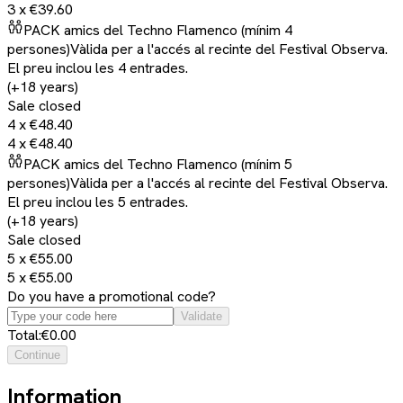
3 x
€39.60
PACK amics del Techno Flamenco (mínim 4
persones)
Vàlida per a l'accés al recinte del Festival Observa.
El preu inclou les 4 entrades.
(+18 years)
Sale closed
4 x
€48.40
4 x
€48.40
PACK amics del Techno Flamenco (mínim 5
persones)
Vàlida per a l'accés al recinte del Festival Observa.
El preu inclou les 5 entrades.
(+18 years)
Sale closed
5 x
€55.00
5 x
€55.00
Do you have a promotional code?
Validate
Total:
€0.00
Continue
Information