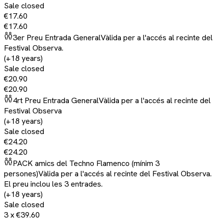
Sale closed
€17.60
€17.60
3er Preu Entrada General
Vàlida per a l'accés al recinte del
Festival Observa.
(+18 years)
Sale closed
€20.90
€20.90
4rt Preu Entrada General
Vàlida per a l'accés al recinte del
Festival Observa
(+18 years)
Sale closed
€24.20
€24.20
PACK amics del Techno Flamenco (mínim 3
persones)
Vàlida per a l'accés al recinte del Festival Observa.
El preu inclou les 3 entrades.
(+18 years)
Sale closed
3 x
€39.60