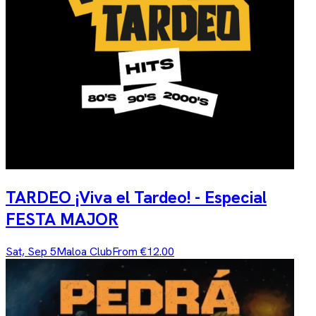
TARDEO ¡Viva el Tardeo! - Especial
FESTA MAJOR
Sat, Sep 5
Maloa Club
From €12.00