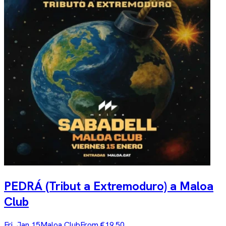
PEDRÁ (Tribut a Extremoduro) a Maloa
Club
Fri, Jan 15
Maloa Club
From €19.50