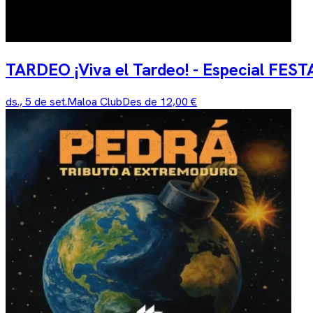
TARDEO ¡Viva el Tardeo! - Especial FE
ds., 5 de set.
Maloa Club
Des de 12,00 €