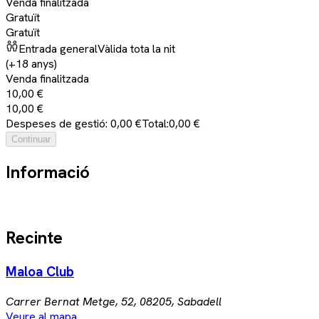
Venda finalitzada
Gratuït
Gratuït
Entrada general
Vàlida tota la nit
(+18 anys)
Venda finalitzada
10,00 €
10,00 €
Despeses de gestió: 0,00 €
Total:
0,00 €
Continuar
Informació
Recinte
Maloa Club
Carrer Bernat Metge, 52, 08205, Sabadell
Veure al mapa