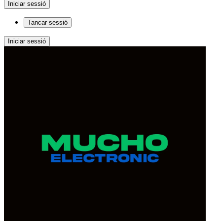
Iniciar sessió
Tancar sessió
Iniciar sessió