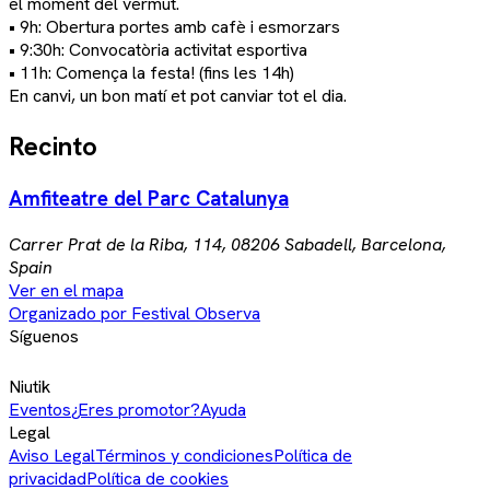
el moment del vermut.
• 9h: Obertura portes amb cafè i esmorzars
• 9:30h: Convocatòria activitat esportiva
• 11h: Comença la festa! (fins les 14h)
En canvi, un bon matí et pot canviar tot el dia.
Recinto
Amfiteatre del Parc Catalunya
Carrer Prat de la Riba, 114, 08206 Sabadell, Barcelona,
Spain
Ver en el mapa
Organizado por Festival Observa
Síguenos
Niutik
Eventos
¿Eres promotor?
Ayuda
Legal
Aviso Legal
Términos y condiciones
Política de
privacidad
Política de cookies