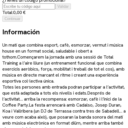
¿Tienes un código promocional?
Validar
Total:
0,00 €
Continuar
Información
Un matí que combina esport, cafè, esmorzar, vermut i música
house en un format social, saludable i obert a
tothom.Començarem la jornada amb una sessió de Total
Training a l’aire lliure (un entrenament funcional que combina
exercicis aeròbics, força, mobilitat i treball de tot el cos), amb
música en directe marcant el ritme i creant una experiència
esportiva col·lectiva única.
Totes les persones amb entrada podran participar a l’activitat,
que està adaptada a tots els nivells i edats.Després de
l’activitat… arriba la recompensa: esmorzar, cafè i l’inici de la
Coffee Party.La festa arrencarà amb Cadalso, Josep Duran,
Koa i Vallribera (un DJ de Terrassa contra tres de Sabadell… a
veure com acaba això), que posaran la banda sonora del matí
amb música electrònica en format diürn, mentre arriba també