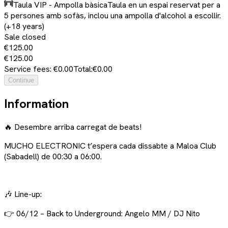
Taula VIP - Ampolla bàsica
Taula en un espai reservat per a
5 persones amb sofàs, inclou una ampolla d'alcohol a escollir.
(+18 years)
Sale closed
€125.00
€125.00
Service fees: €0.00
Total:
€0.00
Continue
Information
🔥 Desembre arriba carregat de beats!
MUCHO ELECTRONIC t’espera cada dissabte a
Maloa Club
(Sabadell)
de 00:30 a 06:00.
🎶 Line-up:
👉 06/12 – Back to Underground: Angelo MM / DJ Nito