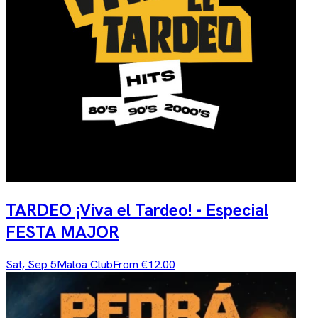
TARDEO ¡Viva el Tardeo! - Especial
FESTA MAJOR
Sat, Sep 5
Maloa Club
From €12.00