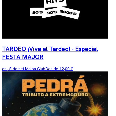
TARDEO ¡Viva el Tardeo! - Especial
FESTA MAJOR
ds., 5 de set.
Maloa Club
Des de 12,00 €