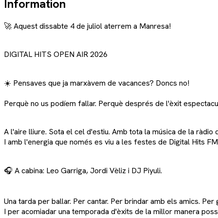
Information
🚀 Aquest dissabte 4 de juliol aterrem a Manresa!
DIGITAL HITS OPEN AIR 2026
☀️ Pensaves que ja marxàvem de vacances? Doncs no!
Perquè no us podíem fallar. Perquè després de l'èxit espectacu
A l'aire lliure. Sota el cel d'estiu. Amb tota la música de la ràd
I amb l'energia que només es viu a les festes de Digital Hits FM
🎧 A cabina: Leo Garriga, Jordi Vèliz i DJ Piyuli.
Una tarda per ballar. Per cantar. Per brindar amb els amics. Per g
I per acomiadar una temporada d'èxits de la millor manera poss