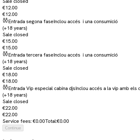
Sale closed
€12.00
€12.00
Entrada segona fase
Inclou accés i una consumició
(+18 years)
Sale closed
€15.00
€15.00
Entrada tercera fase
Inclou accés i una consumició
(+18 years)
Sale closed
€18.00
€18.00
Entrada Vip especial cabina djs
Inclou accés a la vip amb els 
(+18 years)
Sale closed
€22.00
€22.00
Service fees: €0.00
Total:
€0.00
Continue