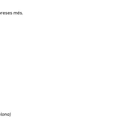
rpreses més.
elona)