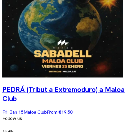
PEDRÁ (Tribut a Extremoduro) a Maloa
Club
Fri, Jan 15
Maloa Club
From €19.50
Follow us
Niutik