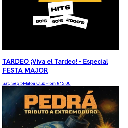
TARDEO ¡Viva el Tardeo! - Especial
FESTA MAJOR
Sat, Sep 5
Maloa Club
From €12.00