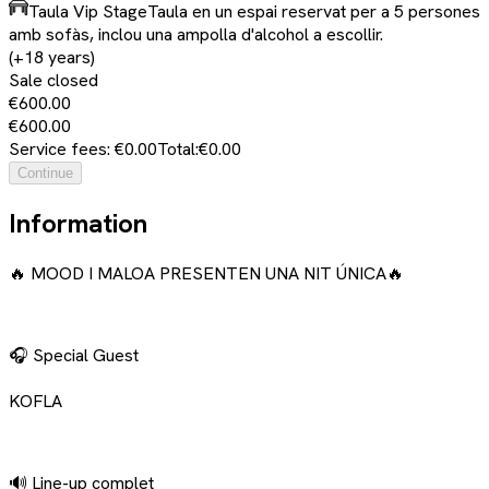
Taula Vip Stage
Taula en un espai reservat per a 5 persones
amb sofàs, inclou una ampolla d'alcohol a escollir.
(+18 years)
Sale closed
€600.00
€600.00
Service fees: €0.00
Total:
€0.00
Continue
Information
🔥 MOOD I MALOA PRESENTEN UNA NIT ÚNICA🔥
🎧 Special Guest
KOFLA
🔊 Line-up complet