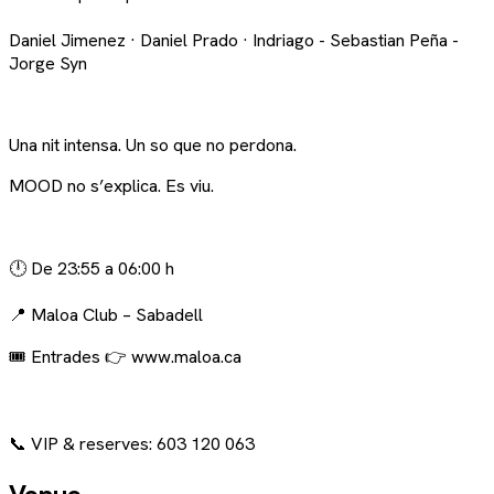
Daniel Jimenez · Daniel Prado · Indriago - Sebastian Peña -
Jorge Syn
Una nit intensa. Un so que no perdona.
MOOD no s’explica. Es viu.
🕛 De 23:55 a 06:00 h
📍 Maloa Club – Sabadell
🎟️ Entrades 👉 www.maloa.ca
📞 VIP & reserves: 603 120 063